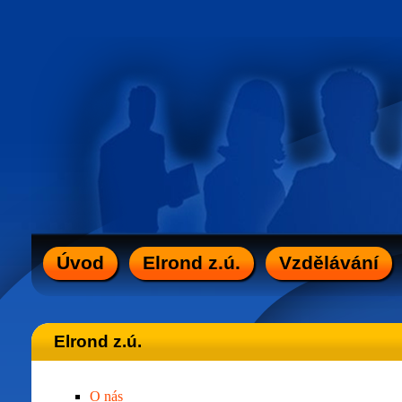
Úvod
Elrond z.ú.
Vzdělávání
Elrond z.ú.
O nás